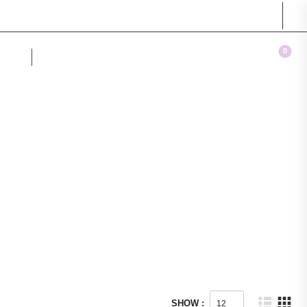
ΕΞΥΠΗΡΕΤΗΣΗ: 2291024756
FAQ
ΕΠΙΚΟΙΝΩΝΙΑ
0
ΑΡ
SHOW :