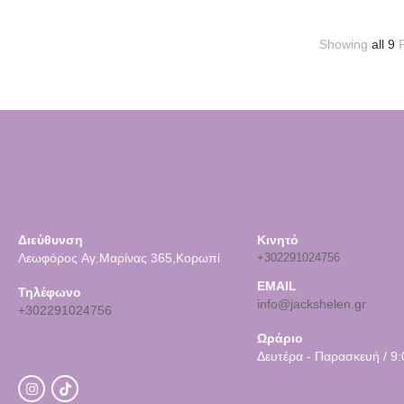
Showing
all 9
P
Διεύθυνση
Κινητό
Λεωφόρος Αγ.Μαρίνας 365,Κορωπί
+302291024756
EMAIL
Τηλέφωνο
info@jackshelen.gr
+302291024756
Ωράριο
Δευτέρα - Παρασκευή / 9: