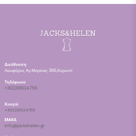
Διεύθυνση
Λεωφόρος Αγ.Μαρίνας 365,Κορωπί
Τηλέφωνο
+302291024756
Κινητό
+302291024756
EMAIL
info@jackshelen.gr