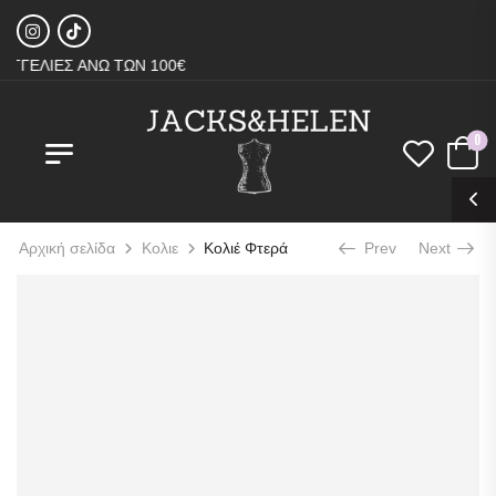
ΓΕΛΙΕΣ ΑΝΩ ΤΩΝ 100€
0
Αρχική σελίδα
Κολιε
Κολιέ Φτερά
Prev
Next